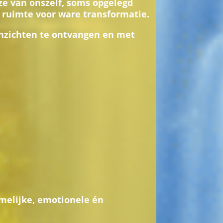
ze van onszelf, soms opgelegd
 ruimte voor ware transformatie.
e inzichten te ontvangen en met
amelijke, emotionele én