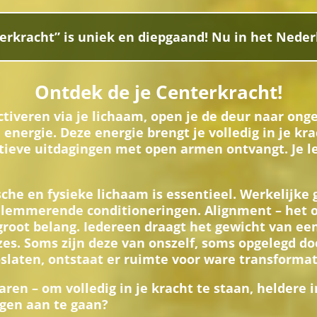
erkracht” is uniek en diepgaand! Nu in het Neder
Ontdek de je Centerkracht!
activeren via je lichaam, open je de deur naar on
ergie. Deze energie brengt je volledig in je krac
tieve uitdagingen met open armen ontvangt. Je le
che en fysieke lichaam is essentieel. Werkelijke
lemmerende conditioneringen. Alignment – het op
n groot belang. Iedereen draagt het gewicht van e
zes. Soms zijn deze van onszelf, soms opgelegd do
laten, ontstaat er ruimte voor ware transformat
rvaren – om volledig in je kracht te staan, helder
ngen aan te gaan?