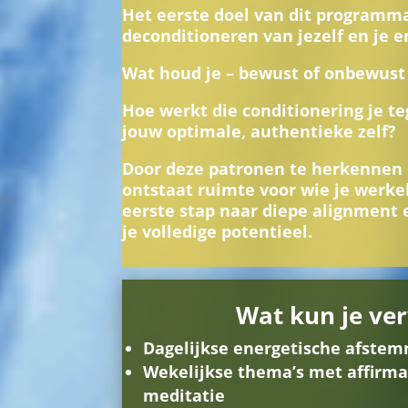
Het eerste doel van dit programma
deconditioneren van jezelf en je e
Wat houd je – bewust of onbewust 
Hoe werkt die conditionering je t
jouw optimale, authentieke zelf?
Door deze patronen te herkennen e
ontstaat ruimte voor wie je werkeli
eerste stap naar diepe alignment 
je volledige potentieel.
Wat kun je ve
Dagelijkse energetische afste
Wekelijkse thema’s met affirma
meditatie