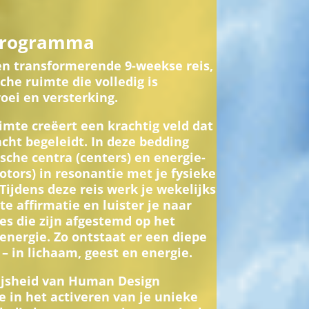
rogramma
een transformerende 9-weekse reis,
he ruimte die volledig is
oei en versterking.
imte creëert een krachtig veld dat
acht begeleidt. In deze bedding
che centra (centers) en energie-
otors) in resonantie met je fysieke
ijdens deze reis werk je wekelijks
te affirmatie en luister je naar
es die zijn afgestemd op het
energie. Zo ontstaat er een diepe
– in lichaam, geest en energie.
ijsheid van Human Design
je in het activeren van je unieke