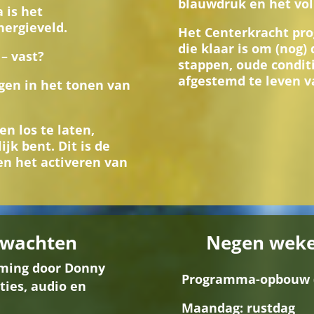
blauwdruk en het vol
 is het
nergieveld.
Het Centerkracht pr
die klaar is om (nog) 
– vast?
stappen, oude conditi
afgestemd te leven v
egen in het tonen van
n los te laten,
jk bent. Dit is de
en het activeren van
rwachten
Negen weken
mming door Donny
Programma-opbouw (
ties, audio en
Maandag: rustdag