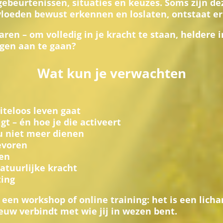
ebeurtenissen, situaties en keuzes. Soms zijn de
vloeden bewust erkennen en loslaten, ontstaat er
rvaren – om volledig in je kracht te staan, helder
ngen aan te gaan?
Wat kun je verwachten
iteloos leven gaat
gt – én hoe je die activeert
ou niet meer dienen
tevoren
en
atuurlijke kracht
ting
 een workshop of online training: het is een lich
euw verbindt met wie jij in wezen bent.