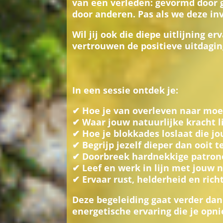
van een verleden: gevormd door g
door anderen. Pas als we deze in
Wil jij ook die diepe uitlijning e
vertrouwen de positieve uitdagi
In een sessie ontdek je:
✔ Hoe je van overleven naar moe
✔ Waar jouw natuurlijke kracht li
✔ Hoe je blokkades loslaat die j
✔ Begrijp jezelf dieper dan ooit 
✔ Doorbreek hardnekkige patron
✔ Leef en werk in lijn met jouw n
✔ Ervaar rust, helderheid en rich
Deze begeleiding gaat verder dan
energetische ervaring die je opni