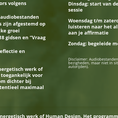
tors volgens
Dinsdag: start van d
sessie
-audiobestanden
Woensdag t/m zaterd
s zijn afgestemd op
luisteren naar het 
jke groei
aan je affirmatie
18 gidsen en “Vraag
Zondag: begeleide m
eflectie en
Disclaimer: Audiobestanden
bezigheden, maar niet in sit
autorijden).
nergetisch werk of
toegankelijk voor
om dichter bij
otentieel maximaal
 energetisch werk of Human Design. Het programma