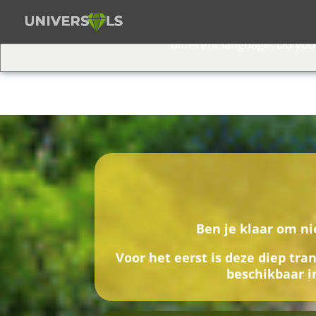
We've detected you might
different language. Do you
Ben je klaar om nie
Voor het eerst is deze diep t
beschikbaar i