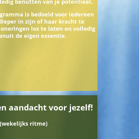
ledig benutten van je potentieel.
ogramma is bedoeld voor iedereen
dieper in zijn of haar kracht te
oneringen los te laten en volledig
anuit de eigen essentie.
 aandacht voor jezelf!
wekelijks ritme)