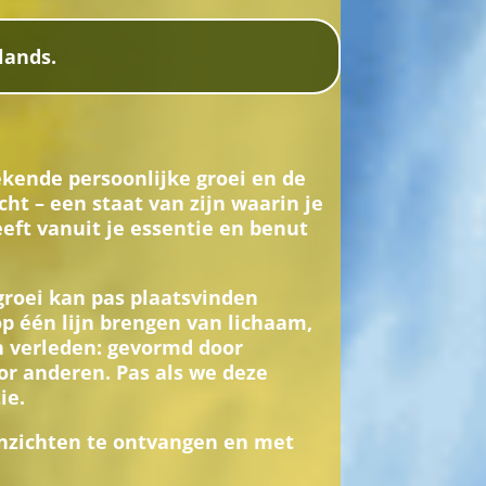
lands.
gekende persoonlijke groei en de
ht – een staat van zijn waarin je
eft vanuit je essentie en benut
 groei kan pas plaatsvinden
 één lijn brengen van lichaam,
en verleden: gevormd door
or anderen. Pas als we deze
ie.
e inzichten te ontvangen en met