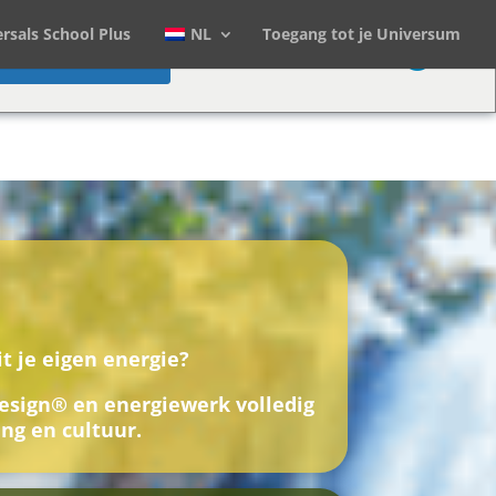
rsals School Plus
NL
Toegang tot je Universum
Change Language
it je eigen energie?
esign® en energiewerk volledig
ng en cultuur.