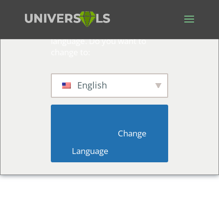
We've detected you might be
speaking a different
language. Do you want to
change to:
English
                        Change 
Language                    